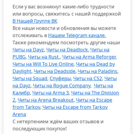
Если у вас возникнут какие-либо трудности
или вопросы, свяжитесь с нашей поддержкой
В Нашей Группе ВК
Все наши новости и обновления вы можете
отслеживать в
Нашем Telegram канале.
Также рекомендуем посмотреть другие наши
Читы на Dayz
,
Читы на Deadlock
,
Читы на
PUBG
,
Читы на Rust
,,
Читы на Arma Reforger
,
Читы на Will To Live Online
,
Читы на Dead by
Daylight
,
Читы на Deadside
,
Читы на Paladins
,
Читы на Squad
,
Спуферы
,
Читы на CS2
,
Читы
на Dayz
,
Читы на Rogue Company
,
Читы на
Калибр
,
Читы на Arma 3
,
Читы на The Division
2
,
Читы на Arena Breakout
,
Читы на Escape
from Tarkov
,
Читы на Escape from Tarkov
Arena
С нетерпением ждём ваших отзывов и
последующих покупок!