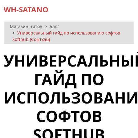
WH-SATANO
Магазин читов
Блог
Универсальный гайд по использованию софтов
Softhub (Софтхаб)
УНИВЕРСАЛЬНЫ
ГАЙД ПО
ИСПОЛЬЗОВАН
СОФТОВ
SOFTHUB