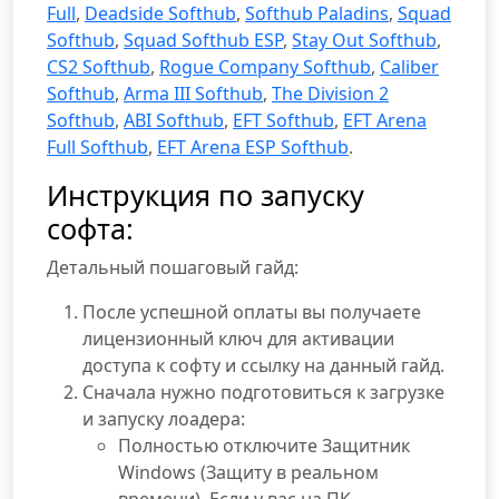
Full
,
Deadside Softhub
,
Softhub Paladins
,
Squad
Softhub
,
Squad Softhub ESP
,
Stay Out Softhub
,
CS2 Softhub
,
Rogue Company Softhub
,
Caliber
Softhub
,
Arma III Softhub
,
The Division 2
Softhub
,
ABI Softhub
,
EFT Softhub
,
EFT Arena
Full Softhub
,
EFT Arena ESP Softhub
.
Инструкция по запуску
софта:
Детальный пошаговый гайд:
После успешной оплаты вы получаете
лицензионный ключ для активации
доступа к софту и ссылку на данный гайд.
Сначала нужно подготовиться к загрузке
и запуску лоадера:
Полностью отключите Защитник
Windows (Защиту в реальном