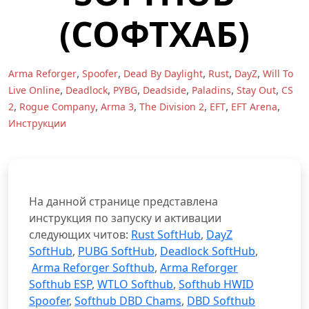
(СОФТХАБ)
,
,
,
,
,
Arma Reforger
Spoofer
Dead By Daylight
Rust
DayZ
Will To
,
,
,
,
,
,
Live Online
Deadlock
PYBG
Deadside
Paladins
Stay Out
CS
,
,
,
,
,
,
2
Rogue Company
Arma 3
The Division 2
EFT
EFT Arena
Инструкции
На данной странице представлена
инструкция по запуску и активации
следующих читов:
Rust SoftHub
,
DayZ
SoftHub
,
PUBG SoftHub
,
Deadlock SoftHub
,
Arma Reforger Softhub
,
Arma Reforger
Softhub ESP
,
WTLO Softhub
,
Softhub HWID
Spoofer
,
Softhub DBD Chams
,
DBD Softhub