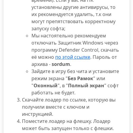
времени). Если у вас на ПК
установлены другие антивирусы, то
их рекомендуется удалить, т.к они
могут препятствовать корректному
запуску софта;
Мы настоятельно рекомендуем
отключать Защитник Windows через
программу Defender Control, скачать
её можно
по этой ссылке
. Пароль от
архива -
sordum
.
Зайдите в игру без чита и установите
режим экрана "
Без Рамок
" или
"
Оконный
", в "
Полный экран
" софт
работать не будет.
Скачайте лоадер по ссылке, которую вы
получили вместе с ключом и
инструкцией.
Поместите лоадер на флешку. Лоадер
может быть запущен только с флешки.