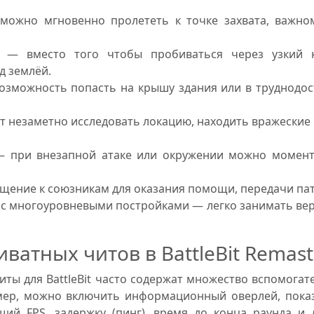
ожно мгновенно пролететь к точке захвата, важном
к — вместо того чтобы пробиваться через узкий 
д землёй.
озможность попасть на крышу здания или в труднодост
ет незаметно исследовать локацию, находить вражеские
 — при внезапной атаке или окружении можно момент
щение к союзникам для оказания помощи, передачи пат
 с многоуровневыми постройками — легко занимать вер
ватных читов в BattleBit Remast
ты для BattleBit часто содержат множество вспомога
имер, можно включить информационный оверлей, пока
щий FPS, задержку (пинг), время до конца раунда и 