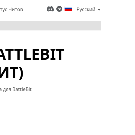
тус Читов
Русский
TTLEBIT
ИТ)
ля BattleBit