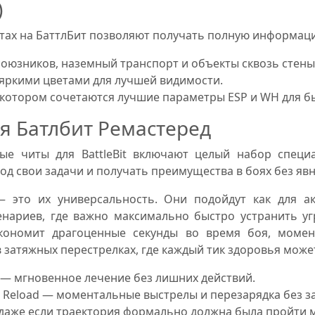
)
тах на БаттлБит позволяют получать полную информаци
 союзников, наземный транспорт и объекты сквозь стены
яркими цветами для лучшей видимости.
 котором сочетаются лучшие параметры ESP и WH для б
я Батлбит Ремастеред
ые читы для BattleBit включают целый набор специа
од свои задачи и получать преимущества в боях без яв
t — это их универсальность. Они подойдут как для 
енариев, где важно максимально быстро устранить у
экономит драгоценные секунды во время боя, момен
в затяжных перестрелках, где каждый тик здоровья мож
 — мгновенное лечение без лишних действий.
nstant Reload — моментальные выстрелы и перезарядка без 
, даже если траектория формально должна была пройти 