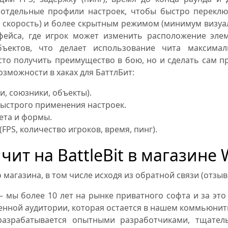
 отдельные профили настроек, чтобы быстро переклю
 скорость) и более скрытным режимом (минимум визуа
фейса, где игрок может изменить расположение элем
ектов, что делает использование чита максима
сто получить преимущество в бою, но и сделать сам 
зможности в хаках для БаттлБит:
и, союзники, объекты).
быстрого применения настроек.
ета и формы.
S, количество игроков, время, пинг).
чит на BattleBit в магазине
агазина, в том числе исходя из обратной связи (отзыв
 мы более 10 лет на рынке приватного софта и за это
нной аудитории, которая остается в нашем коммьюнити
зрабатывается опытными разработчиками, тщатель