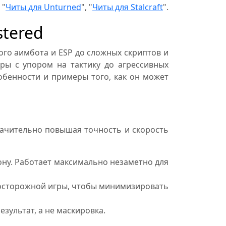
 "
Читы для Unturned
", "
Читы для Stalcraft
".
stered
ого аимбота и ESP до сложных скриптов и
ры с упором на тактику до агрессивных
обенности и примеры того, как он может
значительно повышая точность и скорость
рону. Работает максимально незаметно для
 осторожной игры, чтобы минимизировать
зультат, а не маскировка.