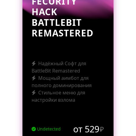
FECURITY
HACK
BATTLEBIT
REMASTERED
Надёжный Софт для
BattleBit Remastered
Мощный аимбот для
полного доминирования
Стильное меню для
настройки взлома
от 529
₽
Undetected