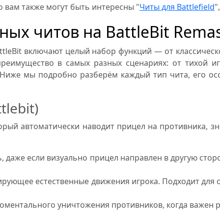
то вам также могут быть интересны "
Читы для Battlefield
",
ых читов на BattleBit Rema
leBit включают целый набор функций — от классическ
преимущество в самых разных сценариях: от тихой иг
Ниже мы подробно разберём каждый тип чита, его ос
lebit)
оторый автоматически наводит прицел на противника, 
ь, даже если визуально прицел направлен в другую сто
тирующее естественные движения игрока. Подходит для
оментального уничтожения противников, когда важен ре