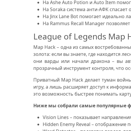
На Ashe Auto Potion и Auto Item пом
На Soraka система анти-АФК спасает 
На Jinx Lane Bot помогает идеально л
На Rammus Recall Manager позволяет 
League of Legends Map 
Map Hack – одна из самых востребованны
золота: если вы знаете, где находится ле
они варды или начали дракона – вы ав
прозрачный инструмент контроля, что ос
Приватный Map Hack делает туман войны 
игру, а лишь расширяет доступ к информ
это возможность быстрее понимать карту
Ниже мы собрали самые популярные 
Vision Lines – показывает направления
Hidden Enemy Reveal – отображение 