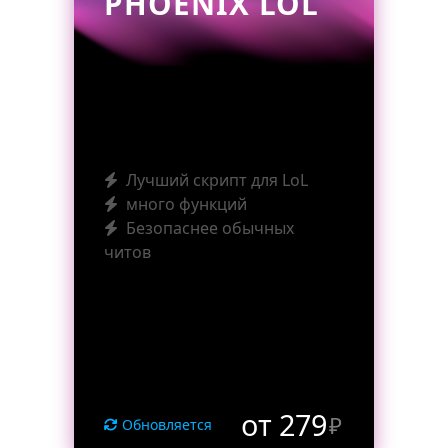
PHOENIX LOL
Лучший скрипт для LoL
много функций
Безопаснее обычных
читов
от 279
₽
Обновляется