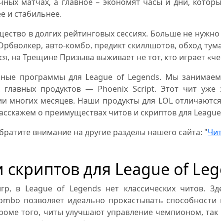
ных матчах, а главное – экономят часы и дни, котор
е и стабильнее.
ество в долгих рейтинговых сессиях. Больше не нужно
 Орбволкер, авто-комбо, предикт скиллшотов, обход тум
я, на Трещине Призыва выживает не тот, кто играет «чес
ные программы для League of Legends. Мы занимаемс
главных продуктов — Phoenix Script. Этот чит уже
и многих месяцев. Наши продукты для LOL отличаются
сскажем о преимуществах читов и скриптов для League 
братите внимание на другие разделы нашего сайта: "
Чит
 скриптов для League of Le
гр, в League of Legends нет классических читов. З
ombo позволяет идеально прокастывать способности н
роме того, читы улучшают управление чемпионом, так