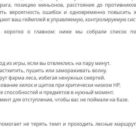
рага, позицию миньонов, расстояние до противников
ить вероятность ошибок и одновременно повысить э
ют ваш геймплей в управляемую, контролируемую систе
– коротко о главном: ниже мы собрали список по
д из игры, если вы отвлеклись на пару минут.
ластхитить, пушить или замораживать волну.
рут фарма леса, избегая ненужных смертей.
зование хилок и щитов при критически низком HP.
тие способностей и предметов в нужный момент.
мент для отступления, чтобы вас не поймали на базе.
Bot помогает не терять темп и проходить лесные маршр