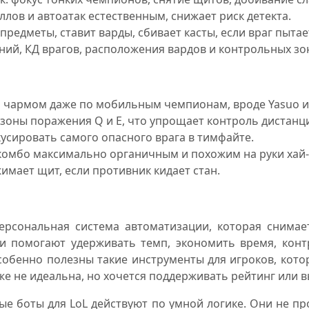
иллов и автоатак естественным, снижает риск детекта.
 предметы, ставит варды, сбивает касты, если враг пыта
ний, КД врагов, расположения вардов и контрольных зо
ть чармом даже по мобильным чемпионам, вроде Yasuo ил
 зоны поражения Q и E, что упрощает контроль дистанц
окусировать самого опасного врага в тимфайте.
т комбо максимально органичным и похожим на руки хай-
имает щит, если противник кидает стан.
персональная система автоматизации, которая снимае
ни помогают удерживать темп, экономить время, кон
обенно полезны такие инструменты для игроков, кото
же не идеальна, но хочется поддерживать рейтинг или 
ые боты для LoL действуют по умной логике. Они не п