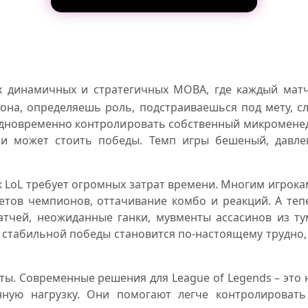
х динамичных и стратегичных MOBA, где каждый мат
она, определяешь роль, подстраиваешься под мету, с
одновременно контролировать собственный микроменед
и может стоить победы. Темп игры бешеный, давлен
 LoL требует огромных затрат времени. Многим игрок
сетов чемпионов, оттачивание комбо и реакций. А теп
атчей, неожиданные ганки, мувменты ассасинов из ту
стабильной победы становится по-настоящему трудно, 
ты. Современные решения для League of Legends – это 
ную нагрузку. Они помогают легче контролировать