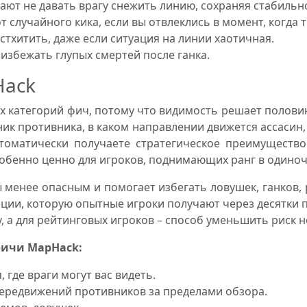
огают не давать врагу снежить линию, сохраняя стабильн
от случайного кика, если вы отвлеклись в момент, когд
астхитить, даже если ситуация на линии хаотичная.
избежать глупых смертей после ганка.
Hack
х категорий фич, потому что видимость решает полови
сник противника, в каком направлении движется ассасин,
томатически получаете стратегическое преимущество
обенно ценно для игроков, поднимающих ранг в одиноч
менее опасным и помогает избегать ловушек, ганков, 
ации, которую опытные игроки получают через десятки п
, а для рейтинговых игроков – способ уменьшить риск 
фичи MapHack:
, где враги могут вас видеть.
передвижений противников за пределами обзора.