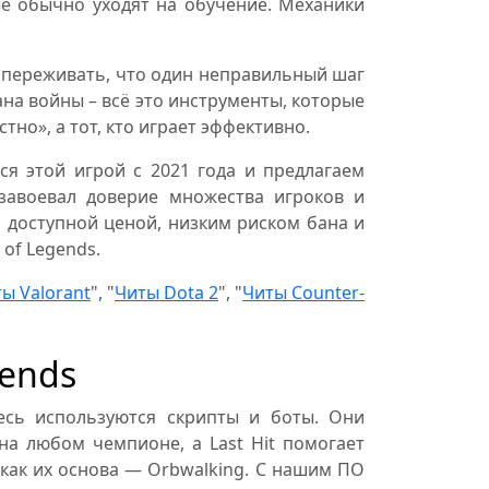
ые обычно уходят на обучение. Механики
 переживать, что один неправильный шаг
ана войны – всё это инструменты, которые
тно», а тот, кто играет эффективно.
я этой игрой с 2021 года и предлагаем
 завоевал доверие множества игроков и
 доступной ценой, низким риском бана и
of Legends.
ы Valorant
", "
Читы Dota 2
", "
Читы Counter-
gends
десь используются скрипты и боты. Они
а любом чемпионе, а Last Hit помогает
 как их основа — Orbwalking. С нашим ПО