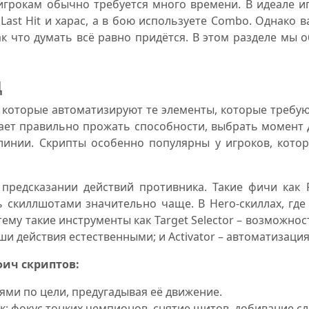
 игрокам обычно требуется много времени. В идеале 
Last Hit и харас, а в бою используете Combo. Однако
к что думать всё равно придётся. В этом разделе мы 
д
, которые автоматизируют те элементы, которые требу
ает правильно прожать способности, выбрать момент 
линии. Скрипты особенно популярны у игроков, котор
предсказании действий противника. Такие фичи как 
скиллшотами значительно чаще. В Hero-скиллах, где 
у такие инструменты как Target Selector – возможность
и действия естественными; и Activator – автоматизация
фич скриптов:
иями по цели, предугадывая её движение.
так: фокус тонких чемпионов, снятие щитов, добивание с