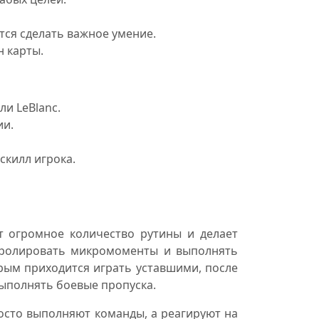
ется сделать важное умение.
н карты.
и LeBlanc.
ии.
скилл игрока.
т огромное количество рутины и делает
тролировать микромоменты и выполнять
рым приходится играть уставшими, после
выполнять боевые пропуска.
росто выполняют команды, а реагируют на