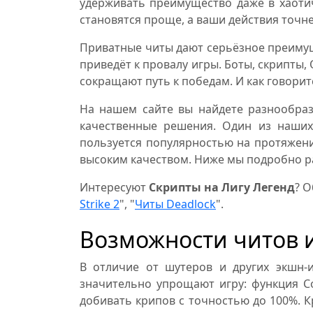
удерживать преимущество даже в хаотич
становятся проще, а ваши действия точне
Приватные читы дают серьёзное преимущ
приведёт к провалу игры. Боты, скрипты,
сокращают путь к победам. И как говоритс
На нашем сайте вы найдете разнообраз
качественные решения. Один из наших 
пользуется популярностью на протяжени
высоким качеством. Ниже мы подробно ра
Интересуют
Скрипты на Лигу Легенд
? О
Strike 2
", "
Читы Deadlock
".
Возможности читов и
В отличие от шутеров и других экшн-и
значительно упрощают игру: функция C
добивать крипов с точностью до 100%. К