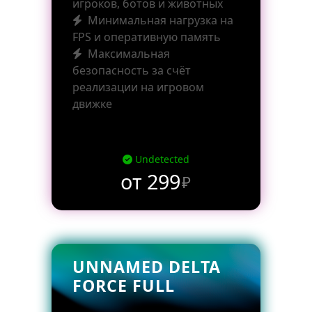
игроков, ботов и животных
Минимальная нагрузка на
FPS и оперативную память
Максимальная
безопасность за счёт
реализации на игровом
движке
Undetected
от 299
₽
UNNAMED DELTA
FORCE FULL