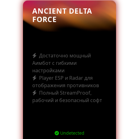
ANCIENT DELTA
FORCE
Достаточно мощный
Аимбот с гибкими
настройками
Player ESP и Radar для
отображения противников
Полный StreamProof,
рабочий и безопасный софт
Undetected