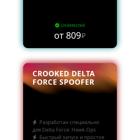
Undetected
от 809
₽
CROOKED DELTA
FORCE SPOOFER
Разработан специально
для Delta Force: Hawk Ops
Быстрый запуск и простое