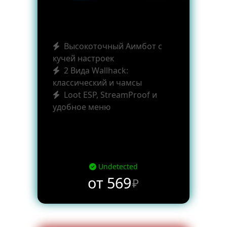
Высокоточный Аимбот с
кучей настроек
2 Вида Wallhack:
классический и чамсы
Loot ESP, StreamProof и
удобное меню
Undetected
от 569
₽