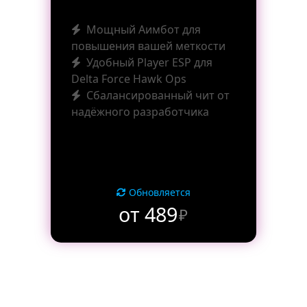
Мощный Аимбот для
повышения вашей меткости
Удобный Player ESP для
Delta Force Hawk Ops
Сбалансированный чит от
надёжного разработчика
Обновляется
от 489
₽