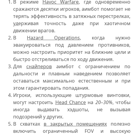
В режиме
Havoc Warfare
, где одновременно
сражаются десятки игроков, аимбот помогает не
терять эффективность в затяжных перестрелках,
удерживая точность даже при хаотичном
движении врагов.
В
Hazard Operations
, когда нужно
эвакуироваться под давлением противников,
можно настроить приоритет на ближние цели и
быстро отстреливаться по ходу движения.
Для
снайперов
аимбот с ограничением по
дальности и плавным наведением позволяет
оставаться максимально естественным и при
этом гарантировать попадания.
Игроки, использующие штурмовые винтовки,
могут настроить
Head Chance
на
20–30%
, чтобы
иногда выдавать хэдшоты, не вызывая
подозрений у других.
В схватках
в закрытых помещениях
полезно
включить ограниченный FOV и высокую