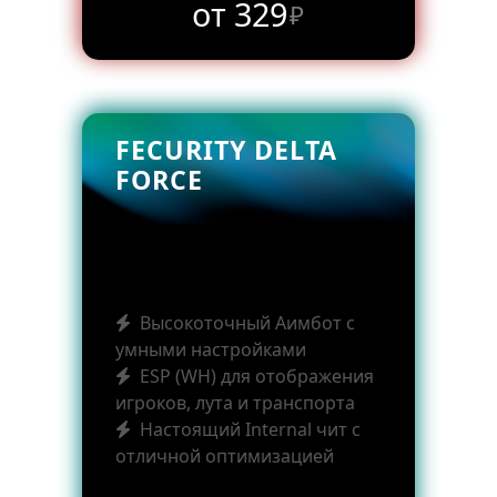
от 329
₽
FECURITY DELTA
FORCE
Высокоточный Аимбот с
умными настройками
ESP (WH) для отображения
игроков, лута и транспорта
Настоящий Internal чит с
отличной оптимизацией