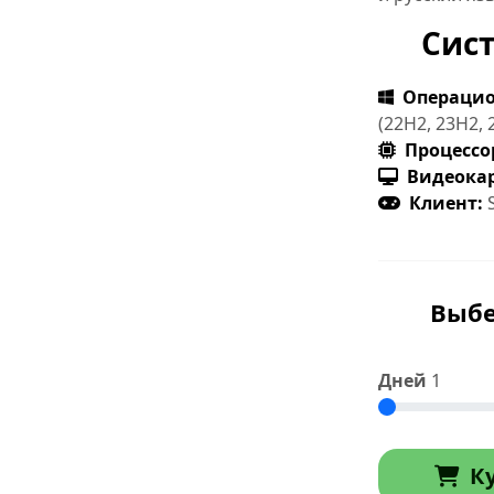
Сис
Операцио
(22H2, 23H2, 
Процессо
Видеокар
Клиент:
Выбе
Дней
1
К