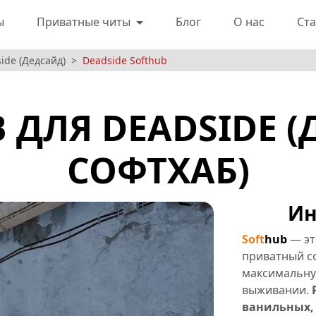
ы
Приватные читы
Блог
О нас
Ста
ide (Дедсайд)
Deadside Softhub
 ДЛЯ DEADSIDE 
СОФТХАБ)
Ин
Soft
hub
— эт
приватный с
максимальну
выживании.
ванильных, 