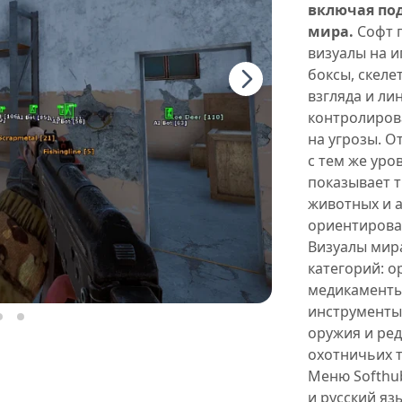
включая по
мира.
Софт 
визуалы на и
боксы, скеле
взгляда и ли
контролиров
на угрозы. О
с тем же уро
показывает т
животных и 
ориентирован
Визуалы мир
категорий: о
медикаменты,
инструменты
оружия и ре
охотничьих 
Меню Softhu
и русский яз