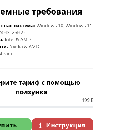
темные требования
нная система:
Windows 10, Windows 11
24H2, 25H2)
р:
Intel & AMD
та:
Nvidia & AMD
Steam
рите тариф с помощью
ползунка
199
₽
упить
Инструкция