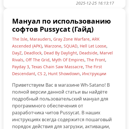
2025-12-25 16:13:17
Мануал по использованию
софтов Pussycat (Гайд)
,
,
,
The Isle
Marauders
Gray Zone Warfare
ARK
,
,
,
,
Ascended (АРК)
Warzone
SQUAD
Hell Let Loose
,
,
,
,
DayZ
Deadlock
Dead By Daylight
Deadside
Marvel
,
,
,
,
Rivals
Off The Grid
Myth Of Empires
The Front
,
,
Payday 3
Texas Chain Saw Massacre
The First
,
,
,
Descendant
CS 2
Hunt Showdown
Инструкции
Приветствуем Вас в магазине Wh-Satano! В
полной версии данной статьи вы найдёте
подробный пользовательский мануал для
программного обеспечения от
разработчика читов Pussycat. В наших
инструкциях всегда содержится пошаговый
порядок действия для загрузки, активации,