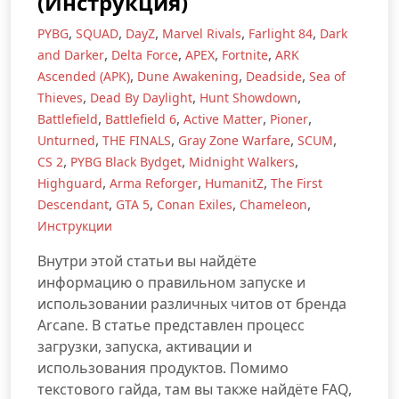
(Инструкция)
,
,
,
,
,
PYBG
SQUAD
DayZ
Marvel Rivals
Farlight 84
Dark
,
,
,
,
and Darker
Delta Force
APEX
Fortnite
ARK
,
,
,
Ascended (АРК)
Dune Awakening
Deadside
Sea of
,
,
,
Thieves
Dead By Daylight
Hunt Showdown
,
,
,
,
Battlefield
Battlefield 6
Active Matter
Pioner
,
,
,
,
Unturned
THE FINALS
Gray Zone Warfare
SCUM
,
,
,
CS 2
PYBG Black Bydget
Midnight Walkers
,
,
,
Highguard
Arma Reforger
HumanitZ
The First
,
,
,
,
Descendant
GTA 5
Conan Exiles
Chameleon
Инструкции
Внутри этой статьи вы найдёте
информацию о правильном запуске и
использовании различных читов от бренда
Arcane. В статье представлен процесс
загрузки, запуска, активации и
использования продуктов. Помимо
текстового гайда, там вы также найдёте FAQ,