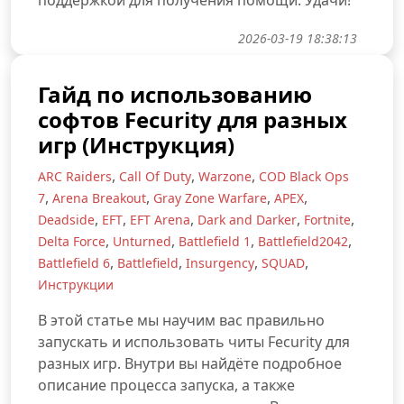
поддержкой для получения помощи. Удачи!
2026-03-19 18:38:13
Гайд по использованию
софтов Fecurity для разных
игр (Инструкция)
,
,
,
ARC Raiders
Call Of Duty
Warzone
COD Black Ops
,
,
,
,
7
Arena Breakout
Gray Zone Warfare
APEX
,
,
,
,
,
Deadside
EFT
EFT Arena
Dark and Darker
Fortnite
,
,
,
,
Delta Force
Unturned
Battlefield 1
Battlefield2042
,
,
,
,
Battlefield 6
Battlefield
Insurgency
SQUAD
Инструкции
В этой статье мы научим вас правильно
запускать и использовать читы Fecurity для
разных игр. Внутри вы найдёте подробное
описание процесса запуска, а также