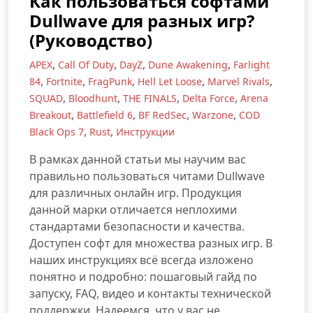
Как пользоваться софтами
Dullwave для разных игр?
(Руководство)
,
,
,
,
APEX
Call Of Duty
DayZ
Dune Awakening
Farlight
,
,
,
,
,
84
Fortnite
FragPunk
Hell Let Loose
Marvel Rivals
,
,
,
,
SQUAD
Bloodhunt
THE FINALS
Delta Force
Arena
,
,
,
,
Breakout
Battlefield 6
BF RedSec
Warzone
COD
,
,
Black Ops 7
Rust
Инструкции
В рамках данной статьи мы научим вас
правильно пользоваться читами Dullwave
для различных онлайн игр. Продукция
данной марки отличается неплохими
стандартами безопасности и качества.
Доступен софт для множества разных игр. В
наших инструкциях всё всегда изложено
понятно и подробно: пошаговый гайд по
запуску, FAQ, видео и контакты технической
поддержки. Надеемся, что у вас не