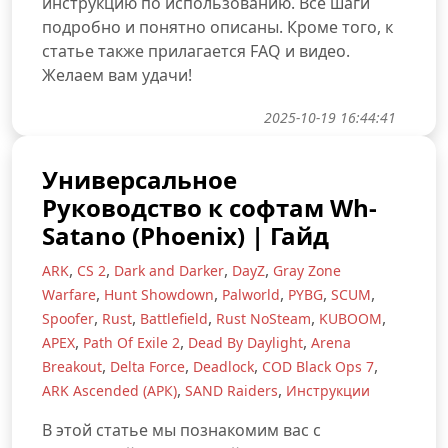
инструкцию по использованию. Все шаги
подробно и понятно описаны. Кроме того, к
статье также прилагается FAQ и видео.
Желаем вам удачи!
2025-10-19 16:44:41
Универсальное
Руководство к софтам Wh-
Satano (Phoenix) | Гайд
,
,
,
,
ARK
CS 2
Dark and Darker
DayZ
Gray Zone
,
,
,
,
,
Warfare
Hunt Showdown
Palworld
PYBG
SCUM
,
,
,
,
,
Spoofer
Rust
Battlefield
Rust NoSteam
KUBOOM
,
,
,
APEX
Path Of Exile 2
Dead By Daylight
Arena
,
,
,
,
Breakout
Delta Force
Deadlock
COD Black Ops 7
,
,
ARK Ascended (АРК)
SAND Raiders
Инструкции
В этой статье мы познакомим вас с