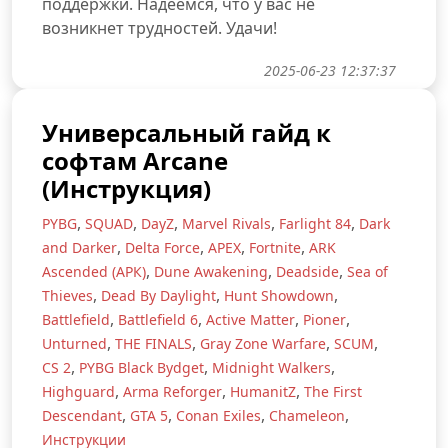
поддержки. Надеемся, что у вас не
возникнет трудностей. Удачи!
2025-06-23 12:37:37
Универсальный гайд к
софтам Arcane
(Инструкция)
,
,
,
,
,
PYBG
SQUAD
DayZ
Marvel Rivals
Farlight 84
Dark
,
,
,
,
and Darker
Delta Force
APEX
Fortnite
ARK
,
,
,
Ascended (АРК)
Dune Awakening
Deadside
Sea of
,
,
,
Thieves
Dead By Daylight
Hunt Showdown
,
,
,
,
Battlefield
Battlefield 6
Active Matter
Pioner
,
,
,
,
Unturned
THE FINALS
Gray Zone Warfare
SCUM
,
,
,
CS 2
PYBG Black Bydget
Midnight Walkers
,
,
,
Highguard
Arma Reforger
HumanitZ
The First
,
,
,
,
Descendant
GTA 5
Conan Exiles
Chameleon
Инструкции