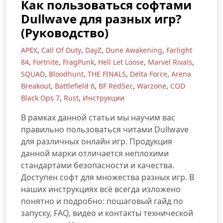
Как пользоваться софтами
Dullwave для разных игр?
(Руководство)
,
,
,
,
APEX
Call Of Duty
DayZ
Dune Awakening
Farlight
,
,
,
,
,
84
Fortnite
FragPunk
Hell Let Loose
Marvel Rivals
,
,
,
,
SQUAD
Bloodhunt
THE FINALS
Delta Force
Arena
,
,
,
,
Breakout
Battlefield 6
BF RedSec
Warzone
COD
,
,
Black Ops 7
Rust
Инструкции
В рамках данной статьи мы научим вас
правильно пользоваться читами Dullwave
для различных онлайн игр. Продукция
данной марки отличается неплохими
стандартами безопасности и качества.
Доступен софт для множества разных игр. В
наших инструкциях всё всегда изложено
понятно и подробно: пошаговый гайд по
запуску, FAQ, видео и контакты технической