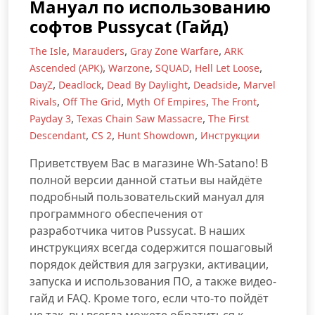
Мануал по использованию
софтов Pussycat (Гайд)
,
,
,
The Isle
Marauders
Gray Zone Warfare
ARK
,
,
,
,
Ascended (АРК)
Warzone
SQUAD
Hell Let Loose
,
,
,
,
DayZ
Deadlock
Dead By Daylight
Deadside
Marvel
,
,
,
,
Rivals
Off The Grid
Myth Of Empires
The Front
,
,
Payday 3
Texas Chain Saw Massacre
The First
,
,
,
Descendant
CS 2
Hunt Showdown
Инструкции
Приветствуем Вас в магазине Wh-Satano! В
полной версии данной статьи вы найдёте
подробный пользовательский мануал для
программного обеспечения от
разработчика читов Pussycat. В наших
инструкциях всегда содержится пошаговый
порядок действия для загрузки, активации,
запуска и использования ПО, а также видео-
гайд и FAQ. Кроме того, если что-то пойдёт