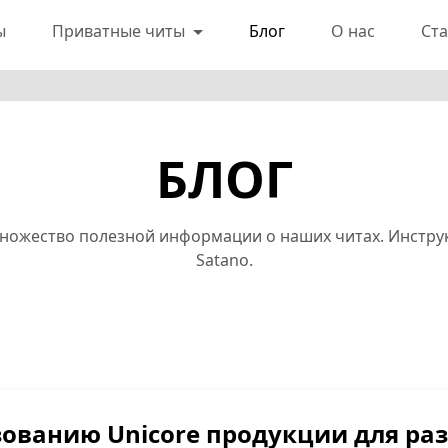
ы
Приватные читы
Блог
О нас
Ста
БЛОГ
ножество полезной информации о наших читах. Инструк
Satano.
зованию Unicore продукции для ра