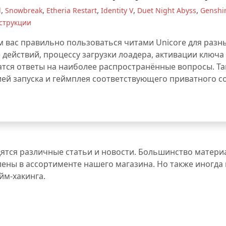
,
,
,
,
,
d
Snowbreak
Etheria Restart
Identity V
Duet Night Abyss
Genshi
струкции
м вас правильно пользоваться читами Unicore для разны
ействий, процессу загрузки лоадера, активации ключа и
атся ответы на наиболее распространённые вопросы. Та
й запуска и геймплея соответствующего приватного соф
дятся различные статьи и новости. Большинство материа
ены в ассортименте нашего магазина. Но также иногда
йм-хакинга.