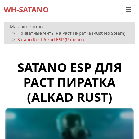
WH-SATANO
Магазин читов
Приватные Читы на Раст Пиратка (Rust No Steam)
Satano Rust Alkad ESP (Phoenix)
SATANO ESP ДЛЯ
РАСТ ПИРАТКА
(ALKAD RUST)