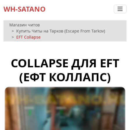
WH-SATANO
Магазин читов
Купить Читы на Тарков (Escape From Tarkov)
EFT Collapse
COLLAPSE ДЛЯ EFT
(ЕФТ КОЛЛАПС)