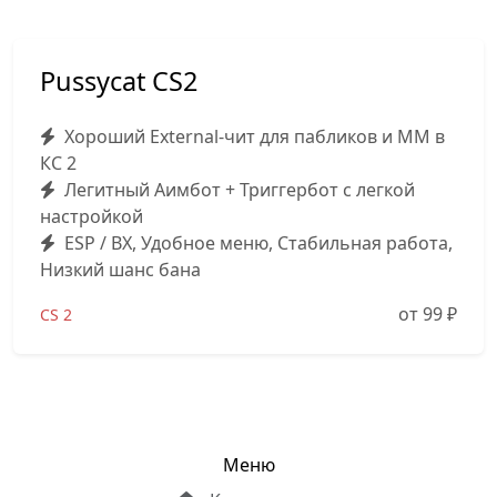
Pussycat CS2
Хороший External-чит для пабликов и MM в
КС 2
Легитный Аимбот + Триггербот с легкой
настройкой
ESP / ВХ, Удобное меню, Стабильная работа,
Низкий шанс бана
от 99
₽
CS 2
Меню