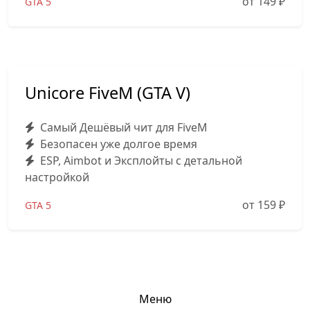
от 149
₽
GTA 5
Unicore FiveM (GTA V)
Самый Дешёвый чит для FiveM
Безопасен уже долгое время
ESP, Aimbot и Эксплойты с детальной
настройкой
от 159
₽
GTA 5
Меню