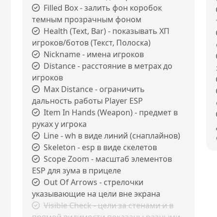
Filled Box - залить фон коробок
темным прозрачным фоном
Health (Text, Bar) - показывать ХП
игроков/ботов (Текст, Полоска)
Nickname - имена игроков
Distance - расстояние в метрах до
игроков
Max Distance - ограничить
дальность работы Player ESP
Item In Hands (Weapon) - предмет в
руках у игрока
Line - wh в виде линий (снаплайнов)
Skeleton - esp в виде скелетов
Scope Zoom - масштаб элементов
ESP для зума в прицеле
Out Of Arrows - стрелочки
указывающие на цели вне экрана
Visible Check - цели за стенами и в