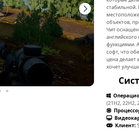
стабильной. 
местоположе
объектов, пр
Чит оснащён
английского 
функциями. А
софт, что об
цена делает 
хочет улучши
Сис
Операцио
(21H2, 22H2, 
Процессо
Видеокар
Клиент: