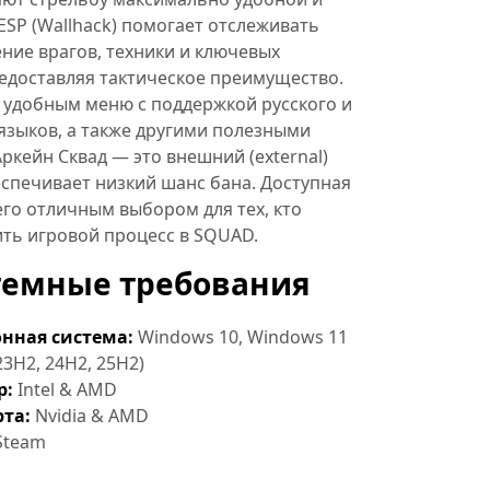
ESP (Wallhack) помогает отслеживать
ние врагов, техники и ключевых
едоставляя тактическое преимущество.
 удобным меню с поддержкой русского и
языков, а также другими полезными
ркейн Сквад — это внешний (external)
еспечивает низкий шанс бана. Доступная
его отличным выбором для тех, кто
ть игровой процесс в SQUAD.
темные требования
нная система:
Windows 10, Windows 11
23H2, 24H2, 25H2)
р:
Intel & AMD
та:
Nvidia & AMD
Steam