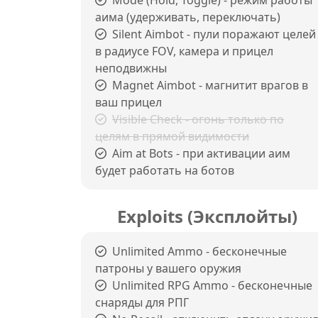
Mode (Hold, Toggle) - режим работы
аима (удерживать, переключать)
Silent Aimbot - пули поражают целей
в радиусе FOV, камера и прицел
неподвижны
Magnet Aimbot - магнитит врагов в
ваш прицел
Visible Check - огонь только по
целям в прямой видимости
Aim at Bots - при активации аим
будет работать на ботов
Exploits (Эксплойты)
Unlimited Ammo - бесконечные
патроны у вашего оружия
Unlimited RPG Ammo - бесконечные
снаряды для РПГ