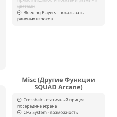
прямой видимости показаны разными
цветами
Bleeding Players - показывать
раненых игроков
Misc (Другие Функции
SQUAD Arcane)
Crosshair - статичный прицел
посередине экрана
CFG System - возможность