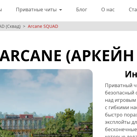
ы
Приватные читы
Блог
О нас
Ста
D (Сквад)
Arcane SQUAD
ARCANE (АРКЕЙН
Ин
Приватный ч
безопасный с
над игровым
с гибкими н
быстро пора
эксплойты дл
бесконечные 
которые дел