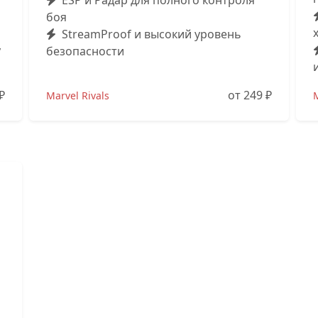
ESP и Радар для полного контроля
боя
StreamProof и высокий уровень
,
безопасности
₽
от 249
₽
Marvel Rivals
M