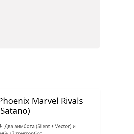
Phoenix Marvel Rivals
(Satano)
Два аимбота (Silent + Vector) и
гибкий триггербот