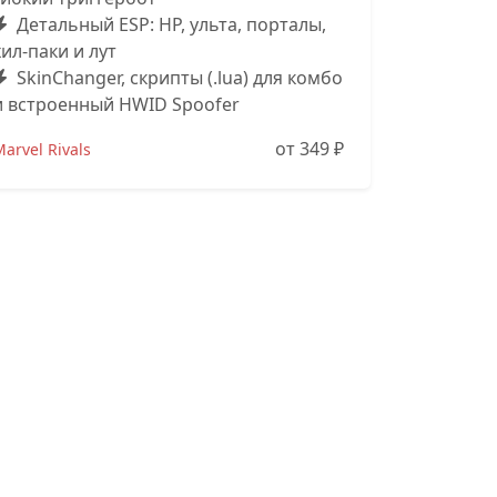
Детальный ESP: HP, ульта, порталы,
хил-паки и лут
SkinChanger, скрипты (.lua) для комбо
и встроенный HWID Spoofer
от 349
₽
arvel Rivals