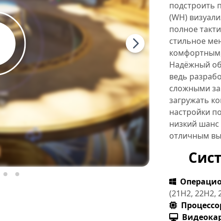
подстроить п
(WH) визуали
полное такт
стильное ме
комфортным, 
Надёжный об
ведь разраб
сложными за
загружать к
настройки по
низкий шанс 
отличным выб
Сис
Операцио
(21H2, 22H2, 
Процессо
Видеокар