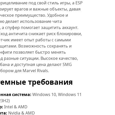
рицеливание под свой стиль игры, а ESP
зирует врагов и важные объекты, давая
ическое преимущество. Удобное и
ню делает использование чита
а спуфер помогает защитить аккаунт.
ход античита снижает риск блокировки,
отчик имеет опыт работы с самыми
щитами. Возможность сохранять и
онфиги позволяет быстро менять
д разные ситуации. Высокое качество,
бана и доступная цена делают SMG
ором для Marvel Rivals.
темные требования
нная система:
Windows 10, Windows 11
23H2)
р:
Intel & AMD
та:
Nvidia & AMD