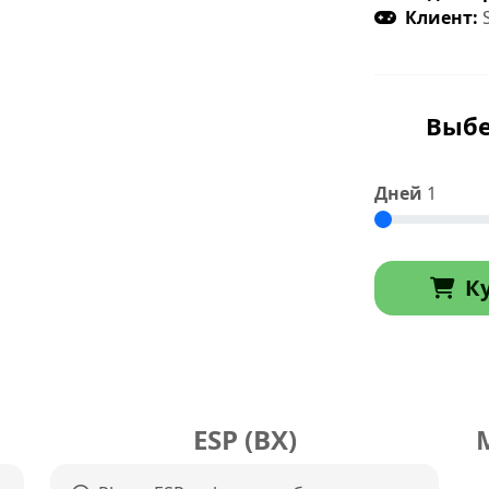
Клиент:
S
Выбе
Дней
1
К
ESP (ВХ)