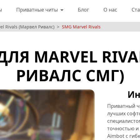
ы
Приватные читы
Блог
О нас
Ста
l Rivals (Марвел Ривалс)
SMG Marvel Rivals
ДЛЯ MARVEL RIVA
РИВАЛС СМГ)
Ин
Приватный чи
лучших софт
специалистом
точностью и
Aimbot с гиб