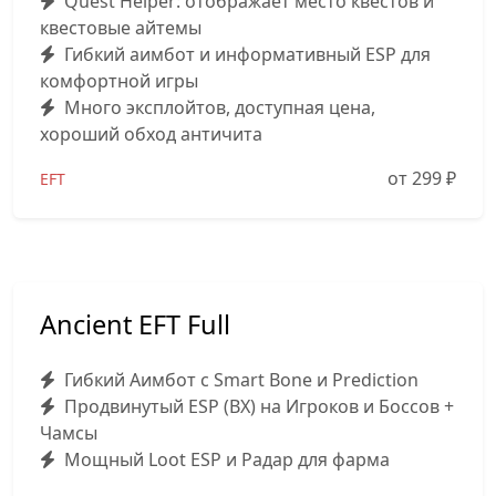
Quest Helper: отображает место квестов и
квестовые айтемы
Гибкий аимбот и информативный ESP для
комфортной игры
Много эксплойтов, доступная цена,
хороший обход античита
от 299
₽
EFT
Ancient EFT Full
Гибкий Аимбот с Smart Bone и Prediction
Продвинутый ESP (ВХ) на Игроков и Боссов +
Чамсы
Мощный Loot ESP и Радар для фарма