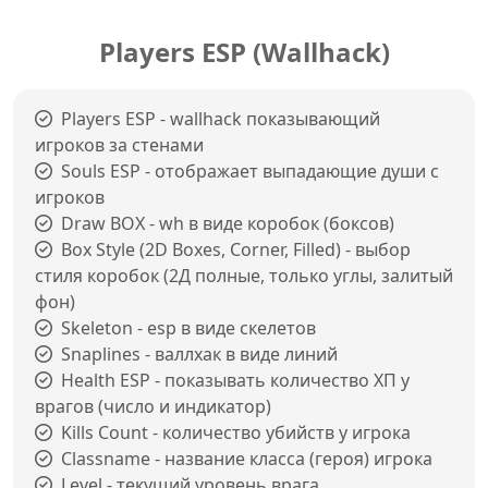
Players ESP (Wallhack)
Players ESP - wallhack показывающий
игроков за стенами
Souls ESP - отображает выпадающие души с
игроков
Draw BOX - wh в виде коробок (боксов)
Box Style (2D Boxes, Corner, Filled) - выбор
стиля коробок (2Д полные, только углы, залитый
фон)
Skeleton - esp в виде скелетов
Snaplines - валлхак в виде линий
Health ESP - показывать количество ХП у
врагов (число и индикатор)
Kills Count - количество убийств у игрока
Classname - название класса (героя) игрока
Level - текущий уровень врага