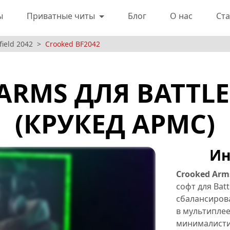
ы
Приватные читы
Блог
О нас
Ста
ield 2042
Crooked BF2042
ARMS ДЛЯ BATTLEF
(КРУКЕД АРМС)
Ин
Crooked Arm
софт для Bat
сбалансиров
в мультипле
минималисти