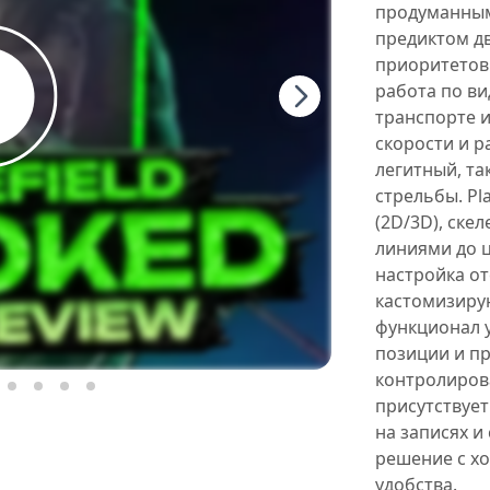
продуманным
предиктом дв
приоритетов
работа по ви
транспорте и
скорости и р
легитный, та
стрельбы. Pl
(2D/3D), ске
линиями до ц
настройка о
кастомизиру
функционал 
позиции и п
контролирова
присутствует
на записях и
решение с х
удобства.