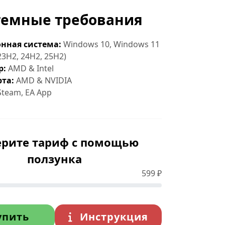
темные требования
нная система:
Windows 10, Windows 11
23H2, 24H2, 25H2)
р:
AMD & Intel
та:
AMD & NVIDIA
team, EA App
рите тариф с помощью
ползунка
599
₽
упить
Инструкция