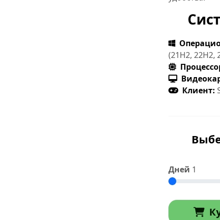
Сис
Операцио
(21H2, 22H2, 
Процессо
Видеокар
Клиент:
S
Выбе
Дней
1
К