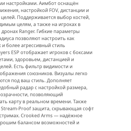
и настройками. Аимбот оснащён
ижения, настройкой FOV, дистанции и
 целей. Поддерживается выбор костей,
димым целям, а также на игроках в
 дронах Ranger. Гибкие параметры
адиуса позволяют настроить как
к и более агрессивный стиль
ayers ESP отображает игроков с боксами
летами, здоровьем, дистанцией и
елей. Есть фильтр видимости и
тображения союзников. Визуалы легко
ются под ваш стиль. Дополняет
удобный радар с настройкой размера,
розрачности, позволяющий
ть карту в реальном времени. Также
 Stream-Proof защита, скрывающая софт
 стримах. Crooked Arms — надёжное
орошим балансом возможностей и