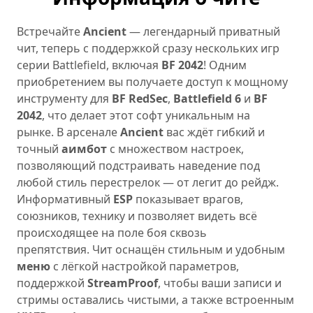
Встречайте
Ancient
— легендарный приватный
чит, теперь с поддержкой сразу нескольких игр
серии Battlefield, включая
BF 2042
! Одним
приобретением вы получаете доступ к мощному
инструменту для
BF RedSec
,
Battlefield 6
и
BF
2042
, что делает этот софт уникальным на
рынке. В арсенале
Ancient
вас ждёт гибкий и
точный
аимбот
с множеством настроек,
позволяющий подстраивать наведение под
любой стиль перестрелок — от легит до рейдж.
Информативный
ESP
показывает врагов,
союзников, технику и позволяет видеть всё
происходящее на поле боя сквозь
препятствия. Чит оснащён стильным и удобным
меню
с лёгкой настройкой параметров,
поддержкой
StreamProof
, чтобы ваши записи и
стримы оставались чистыми, а также встроенным