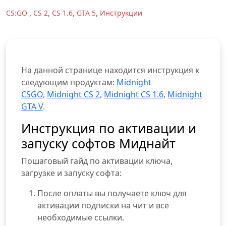
,
,
,
,
CS:GO
CS 2
CS 1.6
GTA 5
Инструкции
На данной странице находится инструкция к
следующим продуктам:
Midnight
CSGO
,
Midnight CS 2
,
Midnight CS 1.6
,
Midnight
GTA V
.
Инструкция по активации и
запуску софтов Миднайт
Пошаговый гайд по активации ключа,
загрузке и запуску софта:
После оплаты вы получаете ключ для
активации подписки на чит и все
необходимые ссылки.