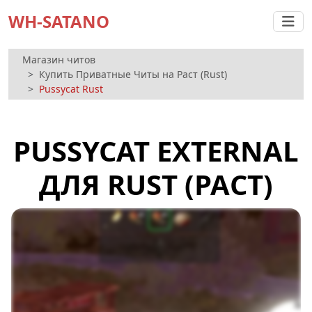
WH-SATANO
Магазин читов
Купить Приватные Читы на Раст (Rust)
Pussycat Rust
PUSSYCAT EXTERNAL
ДЛЯ RUST (РАСТ)