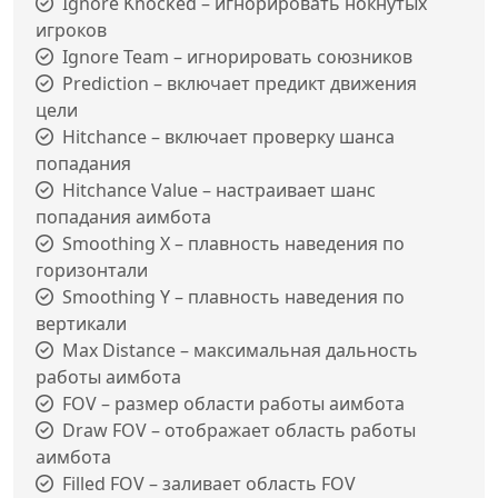
Ignore Knocked – игнорировать нокнутых
игроков
Ignore Team – игнорировать союзников
Prediction – включает предикт движения
цели
Hitchance – включает проверку шанса
попадания
Hitchance Value – настраивает шанс
попадания аимбота
Smoothing X – плавность наведения по
горизонтали
Smoothing Y – плавность наведения по
вертикали
Max Distance – максимальная дальность
работы аимбота
FOV – размер области работы аимбота
Draw FOV – отображает область работы
аимбота
Filled FOV – заливает область FOV