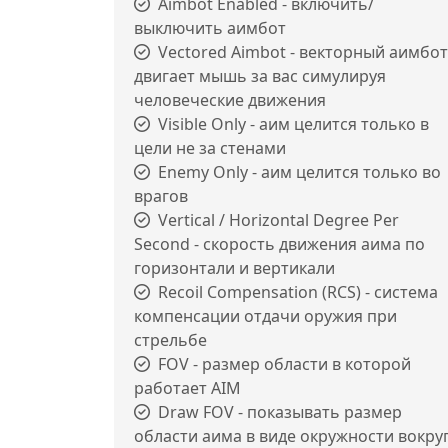
Aimbot Enabled - включить/
выключить аимбот
Vectored Aimbot - векторный аимбот
двигает мышь за вас симулируя
человеческие движения
Visible Only - аим целится только в
цели не за стенами
Enemy Only - аим целится только во
врагов
Vertical / Horizontal Degree Per
Second - скорость движения аима по
горизонтали и вертикали
Recoil Compensation (RCS) - система
компенсации отдачи оружия при
стрельбе
FOV - размер области в которой
работает AIM
Draw FOV - показывать размер
области аима в виде окружности вокру