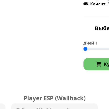
Клиент:
S
Выбе
Дней
1
К
Player ESP (Wallhack)