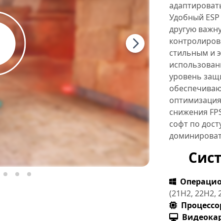
адаптироват
Удобный ESP 
другую важн
контролирова
стильным и 
использован
уровень защ
обеспечивают
оптимизация
снижения FPS
софт по дост
доминироват
Сис
Операцио
(21H2, 22H2, 
Процессо
Видеокар