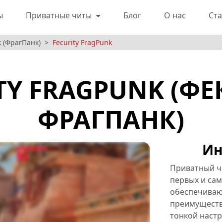
ы
Приватные читы
Блог
О нас
Ста
 (ФрагПанк)
Fecurity FragPunk
TY FRAGPUNK (Ф
ФРАГПАНК)
Ин
Приватный чи
первых и са
обеспечиваю
преимуществ
тонкой наст