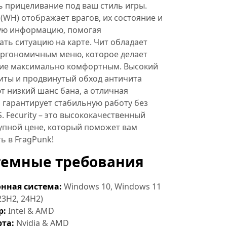
ь прицеливание под ваш стиль игры.
(WH) отображает врагов, их состояние и
ую информацию, помогая
ть ситуацию на карте. Чит обладает
эргономичным меню, которое делает
ие максимально комфортным. Высокий
иты и продвинутый обход античита
 низкий шанс бана, а отличная
 гарантирует стабильную работу без
. Fecurity – это высококачественный
упной цене, который поможет вам
ь в FragPunk!
темные требования
нная система:
Windows 10, Windows 11
23H2, 24H2)
р:
Intel & AMD
та:
Nvidia & AMD