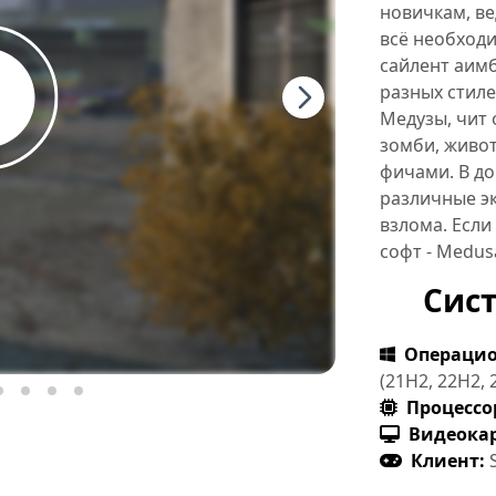
новичкам, ве
всё необходи
сайлент аим
разных стиле
Медузы, чит
зомби, живот
фичами. В до
различные эк
взлома. Если
софт - Medu
Сис
Операцио
(21H2, 22H2, 
Процессо
Видеокар
Клиент: