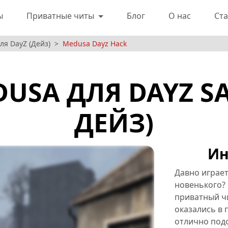
ы
Приватные читы
Блог
О нас
Ста
я DayZ (Дейз)
Medusa Dayz Hack
USA ДЛЯ DAYZ S
ДЕЙЗ)
Ин
Давно играет
новенького? 
приватный чи
оказались в 
отлично подо