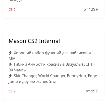
от 129
₽
CS 2
Mason CS2 Internal
Хороший набор функций для пабликов и
MM
Гибкий Аимбот и красивые Визуалы (ЕСП) +
ВХ Чамсы
SkinChanger, World Changer, BunnyHop, Edge
Jump и другие эксплойты
от 99
₽
CS 2