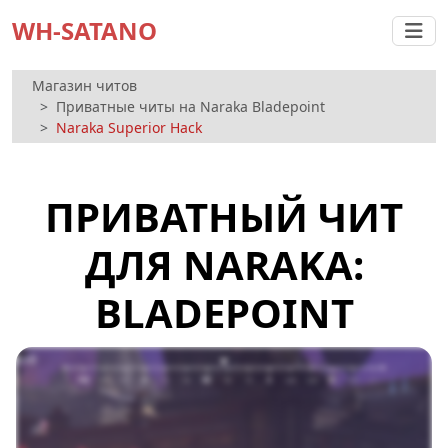
WH-SATANO
Магазин читов
Приватные читы на Naraka Bladepoint
Naraka Superior Hack
ПРИВАТНЫЙ ЧИТ
ДЛЯ NARAKA:
BLADEPOINT