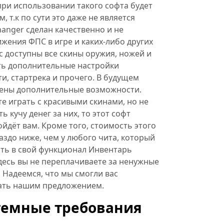
ри использовании такого софта будет
 т.к по сути это даже не является
hanger сделан качественно и не
жения ФПС в игре и каких-либо других
ас доступны все скины оружия, ножей и
сть дополнительные настройки
, стартрека и прочего. В будущем
лены дополнительные возможности.
те играть с красивыми скинами, но не
ь кучу денег за них, то этот софт
йдёт вам. Кроме того, стоимость этого
аздо ниже, чем у любого чита, который
ать в свой функционал Инвентарь
здесь вы не переплачиваете за ненужные
 Надеемся, что мы смогли вас
ать нашим предложением.
темные требования