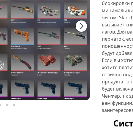
блокировки п
минимальным,
читом. Skinc
вызывает сни
лагов. Для в
перчаток, е
поношенности
будут добав
Если вы хоти
хотите платит
отлично подо
продукта гор
будет включ
Ченжер, т.к 
вам функции.
заинтересов
Сис