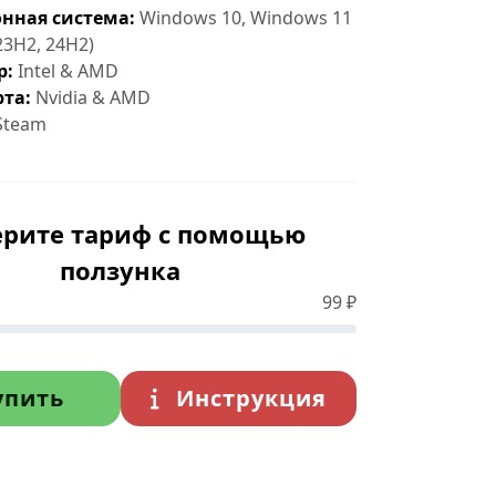
нная система:
Windows 10, Windows 11
23H2, 24H2)
р:
Intel & AMD
та:
Nvidia & AMD
Steam
рите тариф с помощью
ползунка
99
₽
упить
Инструкция