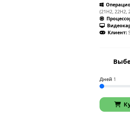
Операцио
(21H2, 22H2, 
Процессо
Видеокар
Клиент:
Выбе
Дней
1
К