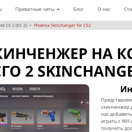
ы
Приватные читы
Блог
О нас
Ста
я CS 2 (КС 2)
Phoenix Skinchanger for CS2
КИНЧЕНЖЕР НА КС
ГО 2 SKINCHANG
Ин
Представляе
скинченжер д
нас добавить
играть с WH 
получить дос