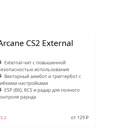
Arcane CS2 External
External-чит с повышенной
безопасностью использования
Векторный аимбот и триггербот с
гибкими настройками
ESP (ВХ), RCS и радар для полного
контроля раунда
от 129
₽
S 2