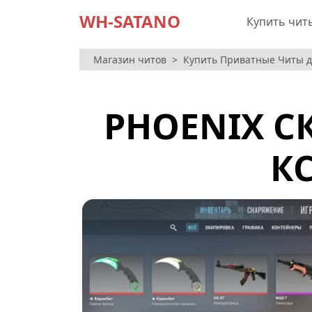
WH-SATANO
Купить чит
Магазин читов
Купить Приватные Читы дл
PHOENIX С
КС