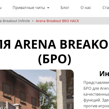
ы
Приватные читы
Блог
О нас
Ста
Breakout Infinite
Arena Breakout BRO HACK
Я ARENA BREAKO
(БРО)
Ин
Представляе
БРО для Aren
качественны
функций. Зде
против игрок