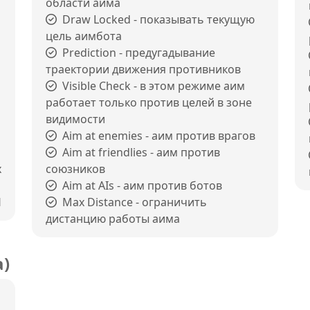
области аима
Draw Locked - показывать текущую
цель аимбота
Prediction - предугадывание
траектории движения противников
Visible Check - в этом режиме аим
работает только против целей в зоне
видимости
Aim at enemies - аим против врагов
Aim at friendlies - аим против
х
союзников
Aim at AIs - аим против ботов
H
Max Distance - ограничить
дистанцию работы аима
а)