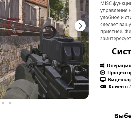
MISC функции
управление 
удобное и ст
сделает вашу
приятнее. Же
заинтересуе
Сис
Операцио
Процессо
Видеокар
Клиент:
A
Выбе