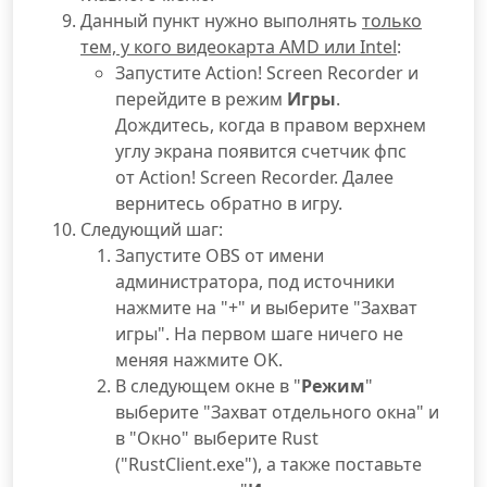
Данный пункт нужно выполнять
только
тем, у кого видеокарта AMD или Intel
:
Запустите Action! Screen Recorder и
перейдите в режим
Игры
.
Дождитесь, когда в правом верхнем
углу экрана появится счетчик фпс
от Action! Screen Recorder. Далее
вернитесь обратно в игру.
Следующий шаг:
Запустите OBS от имени
администратора, под источники
нажмите на "+" и выберите "Захват
игры". На первом шаге ничего не
меняя нажмите OK.
В следующем окне в "
Режим
"
выберите "Захват отдельного окна" и
в "Окно" выберите Rust
("RustClient.exe"), а также поставьте