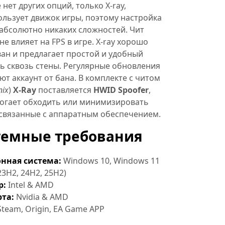
 нет других опций, только X-ray,
льзует движок игры, поэтому настройка
абсолютно никаких сложностей. Чит
не влияет на FPS в игре. X-ray хорошо
ан и предлагает простой и удобный
ь сквозь стены. Регулярные обновления
т аккаунт от бана. В комплекте с читом
nix
)
X-Ray
поставляется
HWID Spoofer
,
огает обходить или минимизировать
 связанные с аппаратным обеспечением.
темные требования
нная система:
Windows 10, Windows 11
23H2, 24H2, 25H2)
р:
Intel & AMD
та:
Nvidia & AMD
team, Origin, EA Game APP