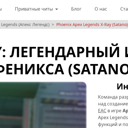
ы
Приватные читы
Блог
О нас
Ста
Legends (Апекс Легендс)
Phoenix Apex Legends X-Ray (Satano)
Y: ЛЕГЕНДАРНЫЙ
ФЕНИКСА (SATANO
Ин
Команда раз
над создани
EAC
в игре
Ap
Apex Legend
функций и по