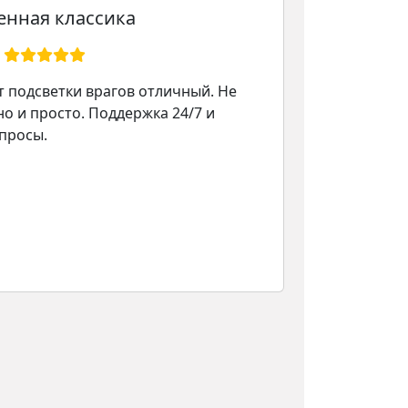
енная классика
т подсветки врагов отличный. Не
Очень вкусн
но и просто. Поддержка 24/7 и
просы.