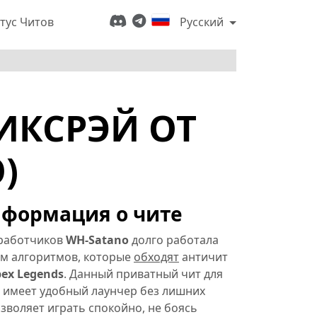
тус Читов
Русский
 ИКСРЭЙ ОТ
)
формация о чите
работчиков
WH-Satano
долго работала
ем алгоритмов, которые
обходят
античит
ex Legends
. Данный приватный чит для
s имеет удобный лаунчер без лишних
зволяет играть спокойно, не боясь