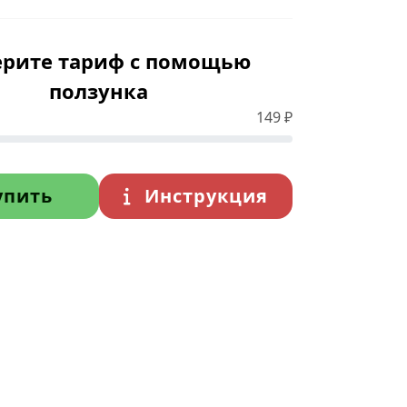
рите тариф с помощью
ползунка
149
₽
упить
Инструкция