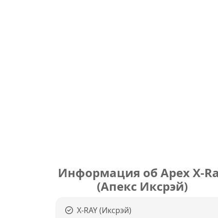
Информация об Apex X-R
(Апекс Иксрэй)
X-RAY (Иксрэй)