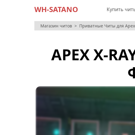
WH-SATANO
Купить чит
Магазин читов
Приватные Читы для Apex 
APEX X-RA