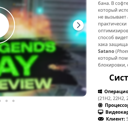
бана. В софте
который испо
не вызывает 
практически 
оптимизиров
способ видет
хака защищаю
Satano
(
Phoe
который пом
блокировки,
Сис
Операцио
(21H2, 22H2, 
Процессо
Видеокар
Клиент:
S