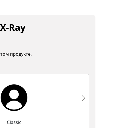
X-Ray
том продукте.
Classic