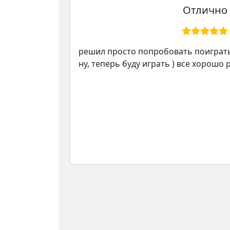
Отлично
ю нет,
решил просто попробовать поиграть,
зя выбрать
ну, теперь буду играть ) все хорошо 
т на всю
лее. На
абильно,
 даже для
аунт не был