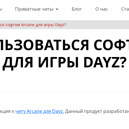
ы
Приватные читы
Блог
О нас
Ста
ся софтом Arcane для игры Dayz?
ЛЬЗОВАТЬСЯ СОФ
ДЛЯ ИГРЫ DAYZ?
укция к
читу Arcane для Dayz.
Данный продукт разработан