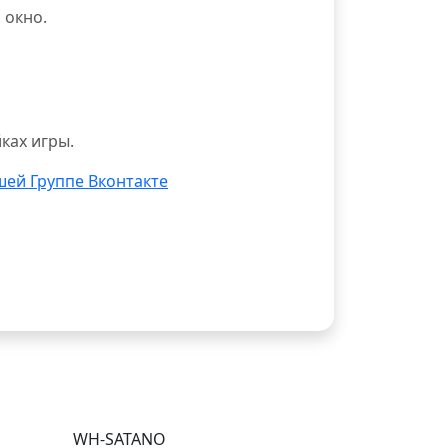
 окно.
ках игры.
шей Группе Вконтакте
WH-SATANO