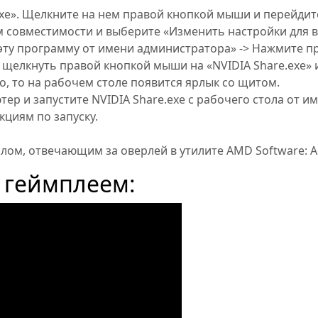
exe». Щелкните на нем правой кнопкой мыши и перейдите
м совместимости и выберите «Изменить настройки для в
 эту программу от имени администратора» -> Нажмите пр
елкнуть правой кнопкой мыши на «NVIDIA Share.exe» и
о, то на рабочем столе появится ярлык со щитом.
ер и запустите NVIDIA Share.exe с рабочего стола от и
кциям по запуску.
лом, отвечающим за оверлей в утилите AMD Software: Ad
и геймплеем: