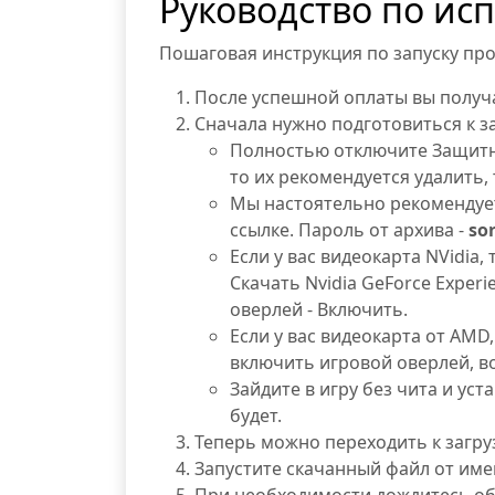
Руководство по ис
Пошаговая инструкция по запуску про
После успешной оплаты вы получа
Сначала нужно подготовиться к за
Полностью отключите Защитни
то их рекомендуется удалить,
Мы настоятельно рекомендует
ссылке. Пароль от архива -
so
Если у вас видеокарта NVidia,
Скачать Nvidia GeForce Exper
оверлей - Включить.
Если у вас видеокарта от AMD,
включить игровой оверлей, в
Зайдите в игру без чита и уст
будет.
Теперь можно переходить к загруз
Запустите скачанный файл от им