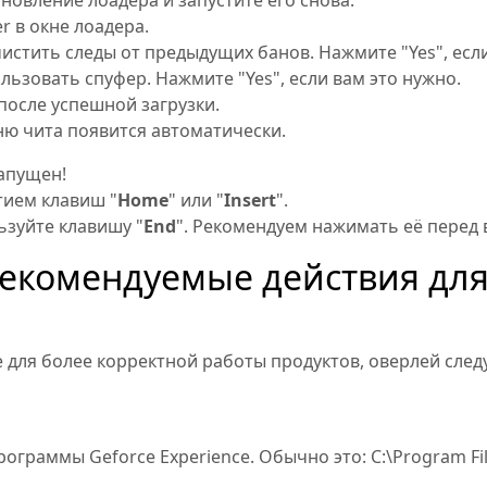
овление лоадера и запустите его снова.
r в окне лоадера.
истить следы от предыдущих банов. Нажмите "Yes", если
ьзовать спуфер. Нажмите "Yes", если вам это нужно.
после успешной загрузки.
ню чита появится автоматически.
запущен!
тием клавиш "
Home
" или "
Insert
".
ьзуйте клавишу "
End
". Рекомендуем нажимать её перед 
екомендуемые действия дл
 для более корректной работы продуктов, оверлей следу
граммы Geforce Experience. Обычно это: C:\Program Fil