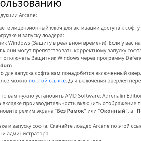
пользованию
дукции Arcane:
ете лицензионный ключ для активации доступа к софту и
грузке и запуску лоадера:
к Windows (Защиту в реальном времени). Если у вас на
 т.к они могут препятствовать корректному запуску софта
 отключать Защитник Windows через программу Defende
rdum
.
 то для запуска софта вам понадобится включенный оверл
ience можно
по этой ссылке
. Для включения оверлея пер
 то вам нужно установить AMD Software: Adrenalin Editio
о вкладке производительность включить отображение 
ановите режим экрана "
Без Рамок
" или "
Оконный
", в "
П
ке и запуску софта. Скачайте лоадер Arcane по этой ссы
ени администратора.