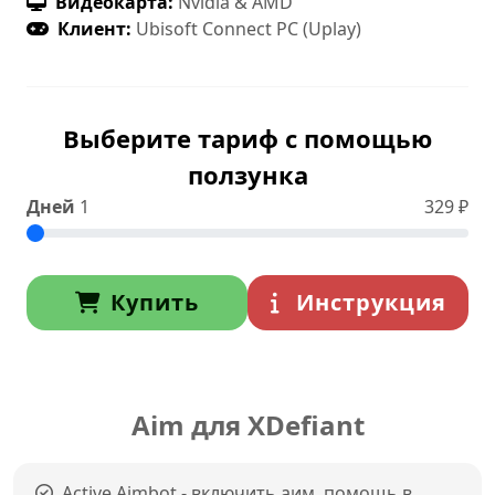
Видеокарта:
Nvidia & AMD
Клиент:
Ubisoft Connect PC (Uplay)
Выберите тариф с помощью
ползунка
Дней
1
329
₽
Купить
Инструкция
Aim для XDefiant
Active Aimbot - включить аим, помощь в