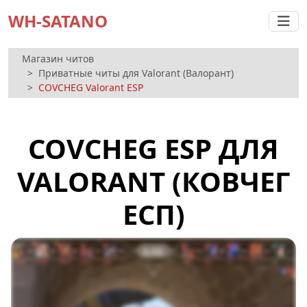
WH-SATANO
Магазин читов
Приватные читы для Valorant (Валорант)
COVCHEG Valorant ESP
COVCHEG ESP ДЛЯ
VALORANT (КОВЧЕГ
ЕСП)