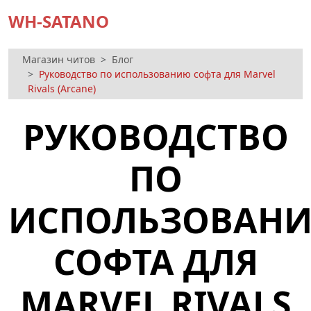
WH-SATANO
Магазин читов
Блог
Руководство по использованию софта для Marvel
Rivals (Arcane)
РУКОВОДСТВО
ПО
ИСПОЛЬЗОВАН
СОФТА ДЛЯ
MARVEL RIVALS